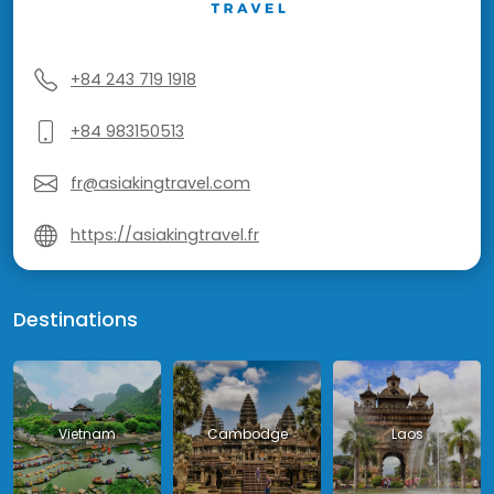
+84 243 719 1918
+84 983150513
fr@asiakingtravel.com
https://asiakingtravel.fr
Destinations
Vietnam
Cambodge
Laos