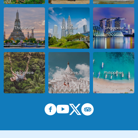
Thailande
Malaisie
Singapour
Indonésie
Birmanie
Philippines