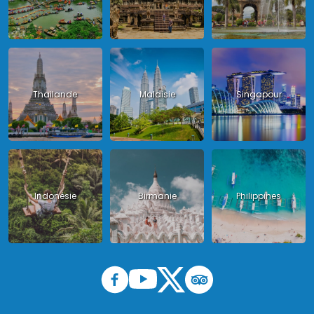
Thailande
Malaisie
Singapour
Indonésie
Birmanie
Philippines