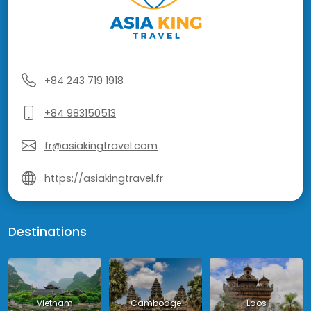
+84 243 719 1918
+84 983150513
fr@asiakingtravel.com
https://asiakingtravel.fr
Destinations
Vietnam
Cambodge
Laos