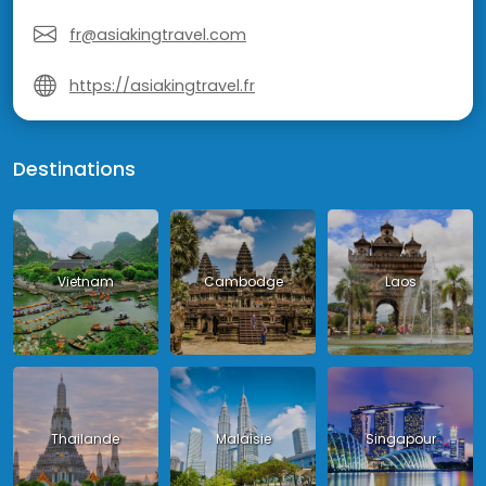
fr@asiakingtravel.com
https://asiakingtravel.fr
Destinations
Vietnam
Cambodge
Laos
Thailande
Malaisie
Singapour