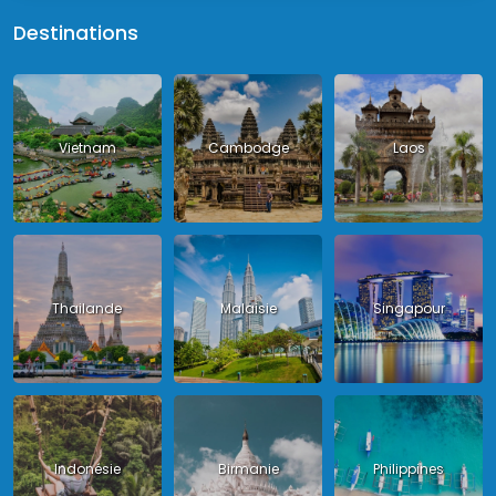
Destinations
Vietnam
Cambodge
Laos
Thailande
Malaisie
Singapour
Indonésie
Birmanie
Philippines