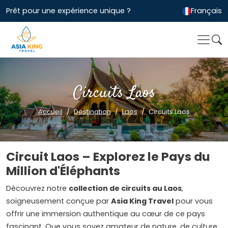
Prêt pour une expérience unique ?
Français
Circuits Laos
Accueil
Destination
Laos
Circuits Laos
Circuit Laos – Explorez le Pays du
Million d'Éléphants
Découvrez notre
collection de circuits au Laos
,
soigneusement conçue par
Asia King Travel
pour vous
offrir une immersion authentique au cœur de ce pays
fascinant. Que vous soyez amateur de nature, de culture