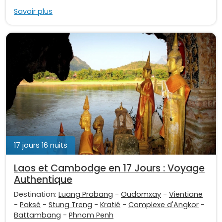
Savoir plus
17 jours 16 nuits
Laos et Cambodge en 17 Jours : Voyage
Authentique
Destination:
Luang Prabang
-
Oudomxay
-
Vientiane
-
Paksé
-
Stung Treng
-
Kratié
-
Complexe d'Angkor
-
Battambang
-
Phnom Penh