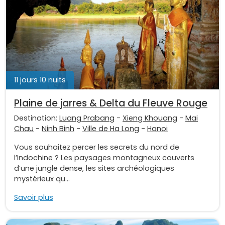
11 jours 10 nuits
Plaine de jarres & Delta du Fleuve Rouge
Destination:
Luang Prabang
-
Xieng Khouang
-
Mai
Chau
-
Ninh Binh
-
Ville de Ha Long
-
Hanoi
Vous souhaitez percer les secrets du nord de
l’Indochine ? Les paysages montagneux couverts
d’une jungle dense, les sites archéologiques
mystérieux qu...
Savoir plus