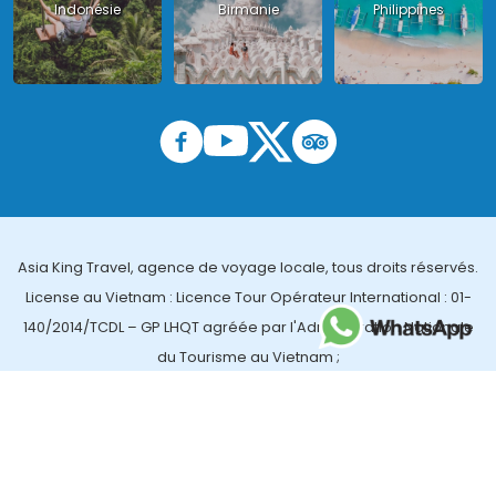
Indonésie
Birmanie
Philippines
Asia King Travel, agence de voyage locale, tous droits réservés.
License au Vietnam : Licence Tour Opérateur International : 01-
140/2014/TCDL – GP LHQT agréée par l'Administration Nationale
du Tourisme au Vietnam ;
License en Thailande : 14/03366 par le Bureau des affaires
touristiques et de l'enregistrement des guides (TBGR) et le
bureau du développement du tourisme de la Thailande