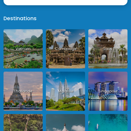
Destinations
Vietnam
Cambodge
Laos
Thailande
Malaisie
Singapour