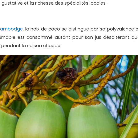
ce gustative et la richesse des spécialités locales.
ambodge
, la noix de coco se distingue par sa polyvalence e
ntournable est consommé autant pour son jus désaltérant qu
 pendant la saison chaude.