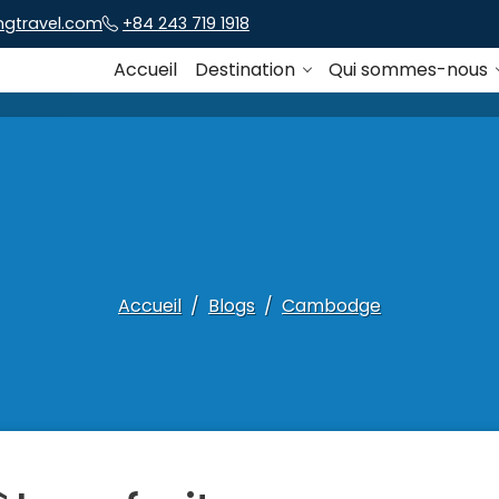
ngtravel.com
+84 243 719 1918
Accueil
Destination
Qui sommes-nous
Accueil
Blogs
Cambodge