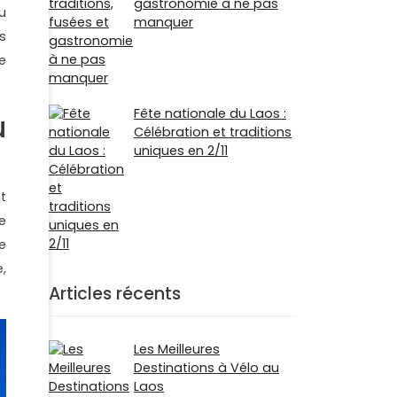
gastronomie à ne pas
u
manquer
s
e
Fête nationale du Laos :
u
Célébration et traditions
uniques en 2/11
t
e
e
,
Articles récents
Les Meilleures
Destinations à Vélo au
Laos