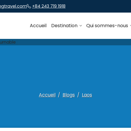
ngtravel.com
+84 243 719 1918
Accueil
Destination
Qui sommes-nous
Accueil
Blogs
Laos