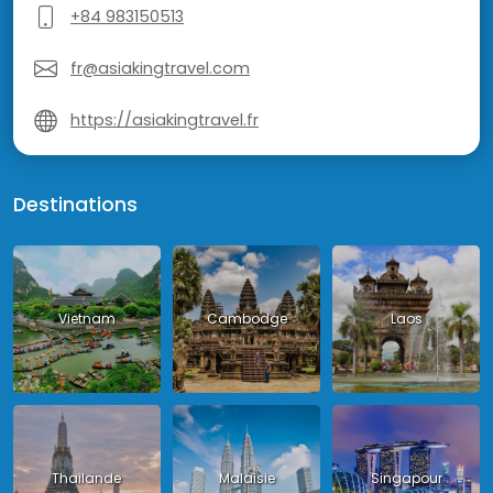
+84 983150513
fr@asiakingtravel.com
https://asiakingtravel.fr
Destinations
Vietnam
Cambodge
Laos
Thailande
Malaisie
Singapour