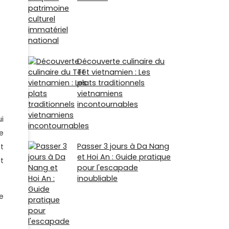
Découverte culinaire du
Têt vietnamien : Les
plats traditionnels
vietnamiens
incontournables
i
e
Passer 3 jours à Da Nang
t
et Hoi An : Guide pratique
t
pour l'escapade
inoubliable
e