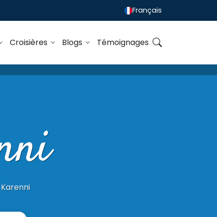
Français
Croisières
Blogs
Témoignages
nni
 Karenni