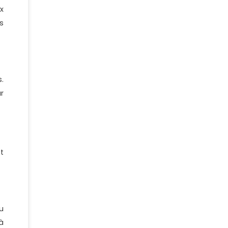
x
s
.
r
st
u
à