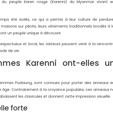
pe du peuple Karen rouge (Karenni) du Myanmar vivant e
emps été isolés, ce qui a permis à leur culture de perdure
s maisons sur pilotis, leurs vêtements traditionnels brodés à l
 font un peuple unique à découvrir.
espectueux et local, les visiteurs peuvent venir à la rencontr
ode de vie.
mmes Karenni ont-elles u
 femmes Padaung, sont connues pour porter des anneaux e
ne âge. Contrairement à la croyance populaire, ces anneaux n
abaissent les clavicules et donnent cette impression visuelle.
lle forte