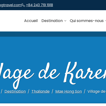
ngtravel.com
+84 243 719 1918
Accueil
Destination
Qui sommes-nous
llage de Kare
Destination
Thailande
Mae Hong Son
Village de