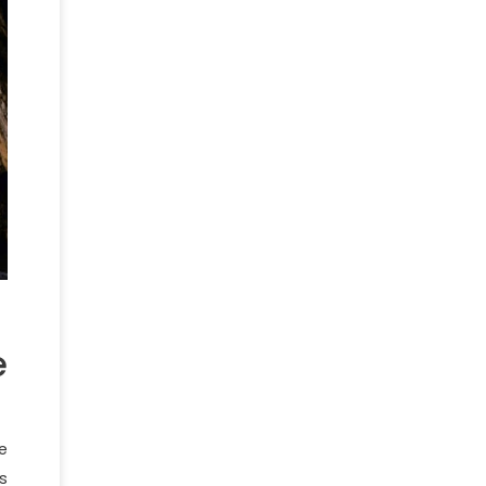
e
e
s