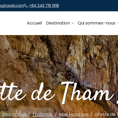
ngtravel.com
+84 243 719 1918
Accueil
Destination
Qui sommes-nous
tte de Tham
Destination
Thailande
Mae Hong Son
Grotte de