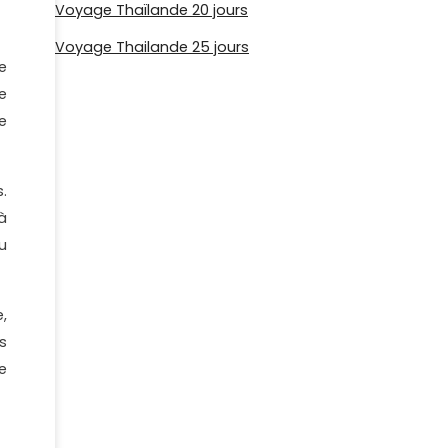
Voyage Thaïlande 20 jours
Voyage Thailande 25 jours
e
e
e
.
à
u
,
s
e