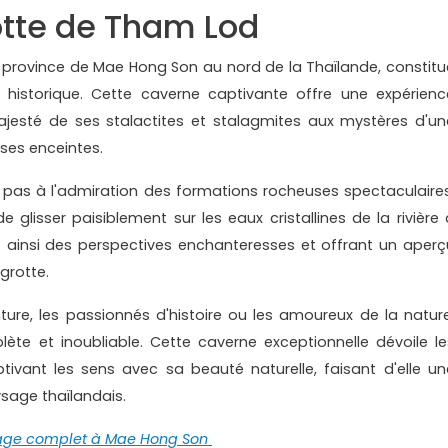
otte de Tham Lod
 province de Mae Hong Son au nord de la Thaïlande, constitu
t historique. Cette caverne captivante offre une expérienc
 majesté de ses stalactites et stalagmites aux mystères d'un
 ses enceintes.
e pas à l'admiration des formations rocheuses spectaculaires
e glisser paisiblement sur les eaux cristallines de la rivière 
ainsi des perspectives enchanteresses et offrant un aperç
grotte.
ure, les passionnés d'histoire ou les amoureux de la nature
te et inoubliable. Cette caverne exceptionnelle dévoile le
ivant les sens avec sa beauté naturelle, faisant d'elle un
sage thaïlandais.
age complet à Mae Hong Son