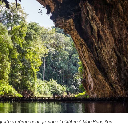
 grotte extrêmement grande et célèbre à Mae Hong Son
​