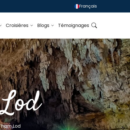
Français
Croisières
Blogs
Témoignages
 Lod
 Tham Lod