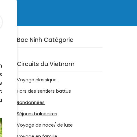
Bac Ninh Catégorie
Circuits du Vietnam
n
s
Voyage classique
s
c
Hors des sentiers battus
a
Randonnées
Séjours balnéaires
Voyage de noce/ de luxe
Voyage en famille