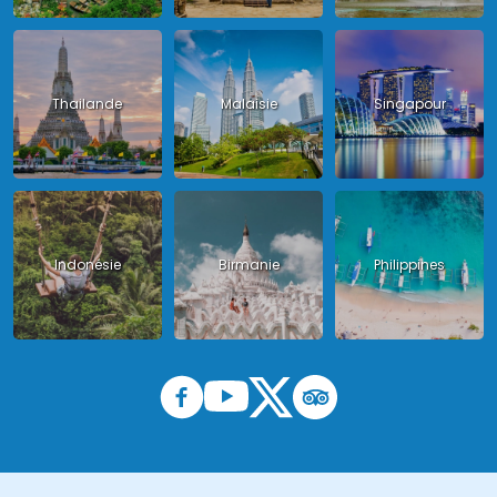
Thailande
Malaisie
Singapour
Indonésie
Birmanie
Philippines