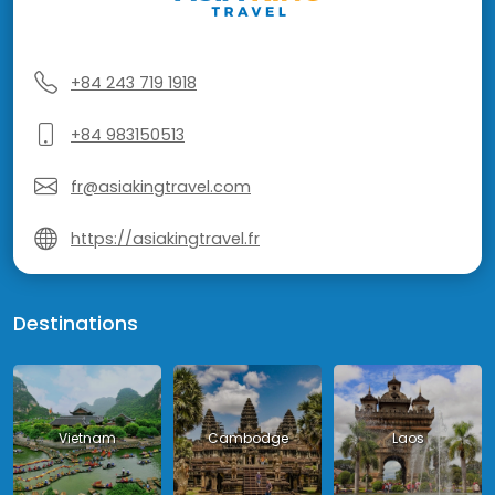
+84 243 719 1918
+84 983150513
fr@asiakingtravel.com
https://asiakingtravel.fr
Destinations
Vietnam
Cambodge
Laos