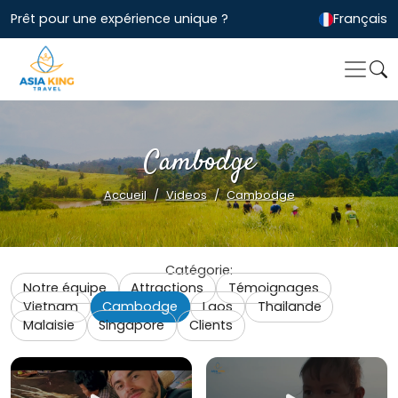
Prêt pour une expérience unique ?
Français
Cambodge
Accueil
Videos
Cambodge
Catégorie:
Notre équipe
Attractions
Témoignages
Vietnam
Cambodge
Laos
Thailande
Malaisie
Singapore
Clients