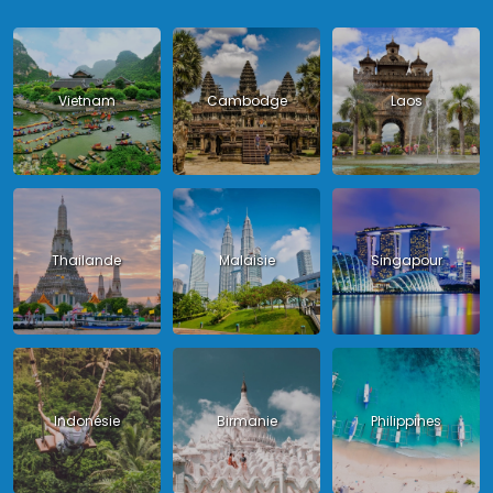
Vietnam
Cambodge
Laos
Thailande
Malaisie
Singapour
Indonésie
Birmanie
Philippines