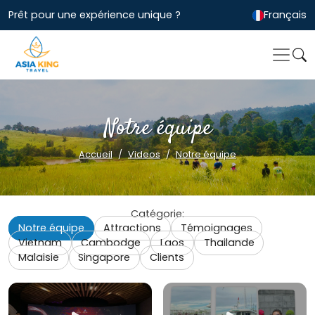
Prêt pour une expérience unique ?
Français
Notre équipe
Accueil
Videos
Notre équipe
Catégorie:
Notre équipe
Attractions
Témoignages
Vietnam
Cambodge
Laos
Thailande
Malaisie
Singapore
Clients