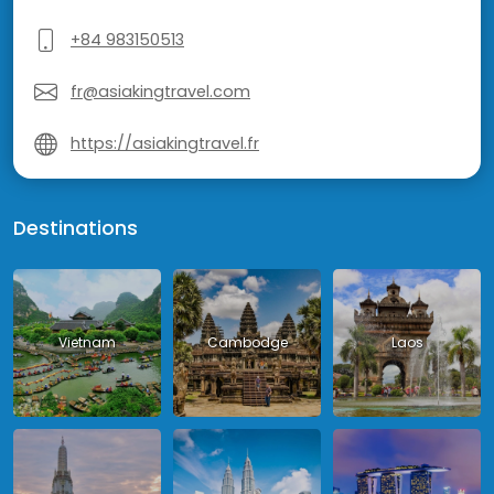
+84 983150513
fr@asiakingtravel.com
https://asiakingtravel.fr
Destinations
Vietnam
Cambodge
Laos