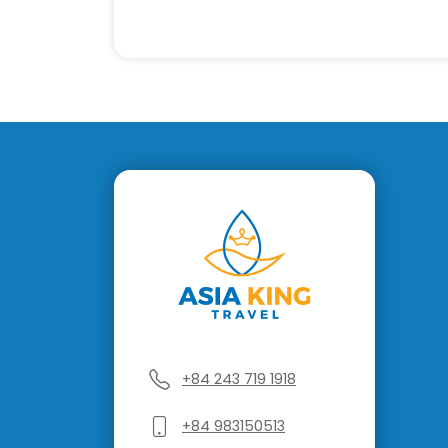
+84 243 719 1918
+84 983150513