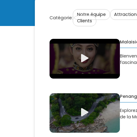
Notre équipe
Attraction
Catégorie:
Clients
Malaisi
Bienven
fascinan
Penang 
Explorez
de la Ma