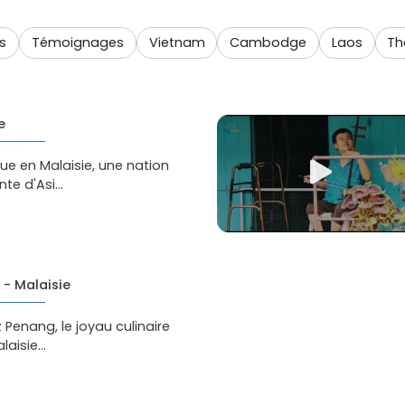
s
Témoignages
Vietnam
Cambodge
Laos
Th
e
ue en Malaisie, une nation
te d'Asi...
- Malaisie
 Penang, le joyau culinaire
laisie...