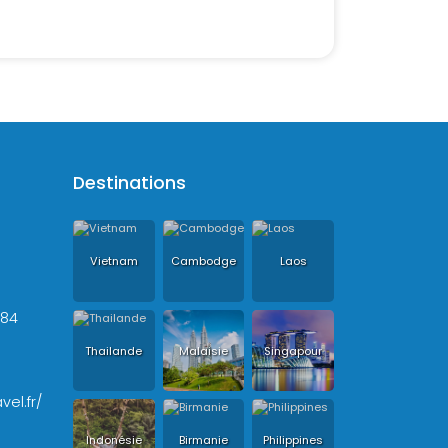
Destinations
Vietnam
Cambodge
Laos
+84
Thailande
Malaisie
Singapour
vel.fr/
Indonésie
Birmanie
Philippines