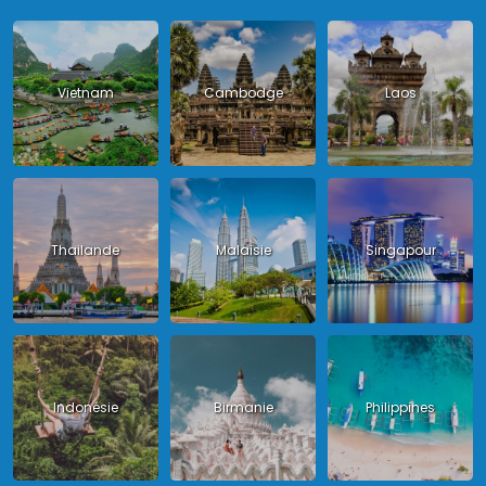
Vietnam
Cambodge
Laos
Thailande
Malaisie
Singapour
Indonésie
Birmanie
Philippines