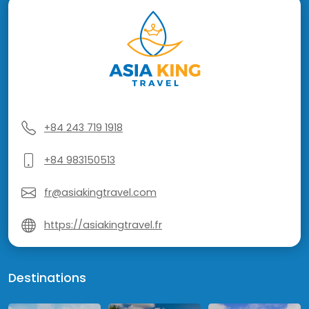
+84 243 719 1918
+84 983150513
fr@asiakingtravel.com
https://asiakingtravel.fr
Destinations