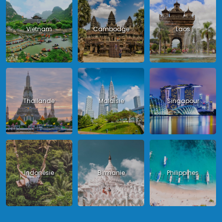
Vietnam
Cambodge
Laos
Thailande
Malaisie
Singapour
Indonésie
Birmanie
Philippines