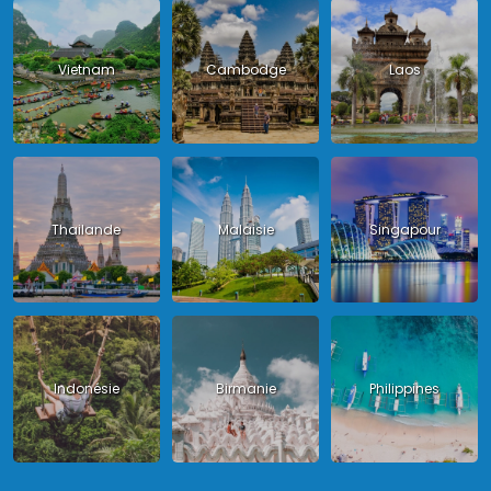
Vietnam
Cambodge
Laos
Thailande
Malaisie
Singapour
Indonésie
Birmanie
Philippines