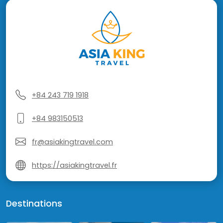
+84 243 719 1918
+84 983150513
fr@asiakingtravel.com
https://asiakingtravel.fr
Destinations