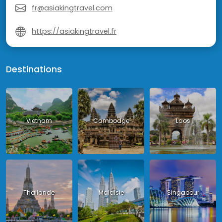
fr@asiakingtravel.com
https://asiakingtravel.fr
Destinations
Vietnam
Cambodge
Laos
Thailande
Malaisie
Singapour