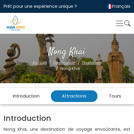
Prêt pour une expérience unique ?
Français
Nong Khai
Accueil
Destination
Thailande
Nong Khai
Introduction
Attractions
Tours
Introduction
Nong Khai, une destination de voyage envoûtante, est