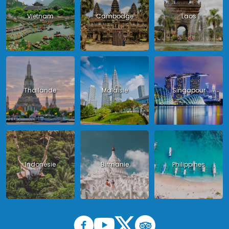
Vietnam
Cambodge
Laos
Thailande
Malaisie
Singapour
Indonésie
Birmanie
Philippines