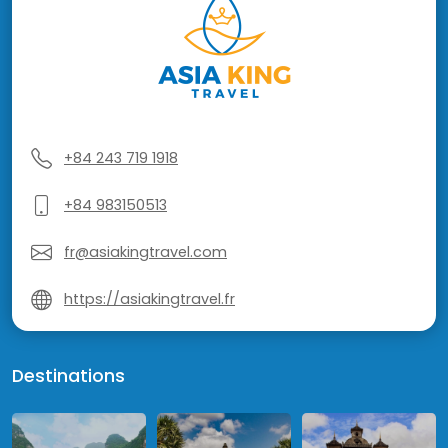
+84 243 719 1918
+84 983150513
fr@asiakingtravel.com
https://asiakingtravel.fr
Destinations