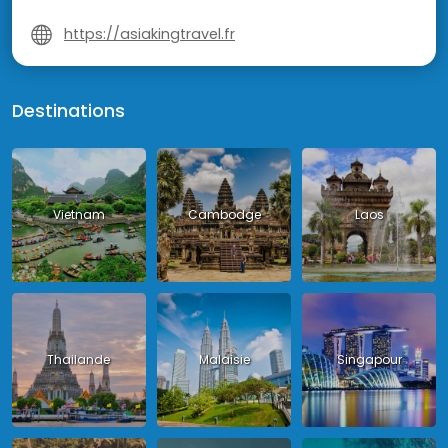
https://asiakingtravel.fr
Destinations
Vietnam
Cambodge
Laos
Thailande
Malaisie
Singapour