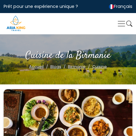
Prêt pour une expérience unique ?
Français
Cuisine de la Birmanie
Accueil
Blogs
Birmanie
Cuisine