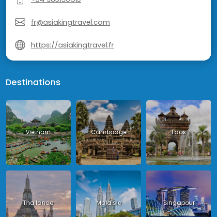
fr@asiakingtravel.com
https://asiakingtravel.fr
Destinations
Vietnam
Cambodge
Laos
Thailande
Malaisie
Singapour