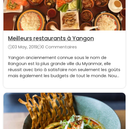
Meilleurs restaurants à Yangon
03 May, 2019
0 Commentaires
Yangon anciennement connue sous le nom de
Rangoun est la plus grande ville du Myanmar, elle
réussit avec brio à satisfaire non seulement les goûts
mais également les budgets de tout le monde. Nous
vous avons concocté une liste des meilleurs
restaurants de la ville, bien sûr il ne tient qu’à vous d’y
ajouter ceux que vous aurez eu l’occasion de tester
et qui ont su vous plaire.