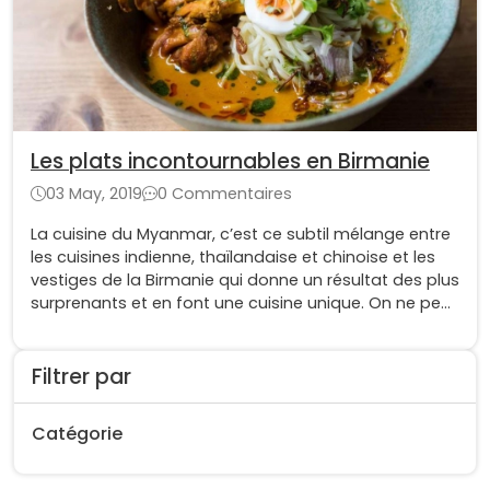
Les plats incontournables en Birmanie
03 May, 2019
0 Commentaires
La cuisine du Myanmar, c’est ce subtil mélange entre
les cuisines indienne, thaïlandaise et chinoise et les
vestiges de la Birmanie qui donne un résultat des plus
surprenants et en font une cuisine unique. On ne peut
pas dire que la cuisine du Myanmar soit facile à
trouver de par chez nous alors soyez sûr de la tester
avant de rentrer !
Filtrer par
Catégorie