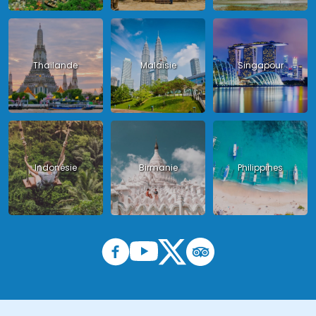
Thailande
Malaisie
Singapour
Indonésie
Birmanie
Philippines