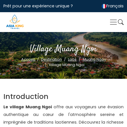
Prêt pour une expérience unique ?
Français
Village Muang Ngoi
Accueil
Destination
Laos
Muang Ngoy
Village Muang Ngoi
Introduction
Le village Muang Ngoi
offre aux voyageurs une évasion
authentique au cœur de l'atmosphère sereine et
imprégnée de traditions laotiennes. Découvrez la richesse