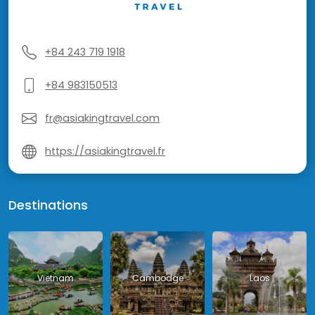
+84 243 719 1918
+84 983150513
fr@asiakingtravel.com
https://asiakingtravel.fr
Destinations
Vietnam
Cambodge
Laos