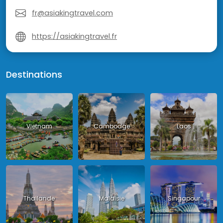
fr@asiakingtravel.com
https://asiakingtravel.fr
Destinations
Vietnam
Cambodge
Laos
Thailande
Malaisie
Singapour