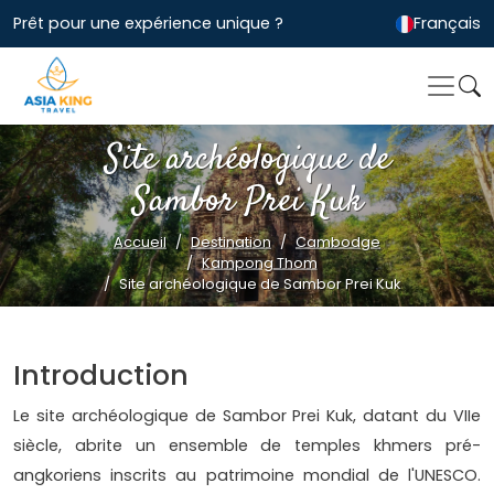
Prêt pour une expérience unique ?
Français
Site archéologique de
Sambor Prei Kuk
Accueil
Destination
Cambodge
Kampong Thom
Site archéologique de Sambor Prei Kuk
Introduction
Le site archéologique de Sambor Prei Kuk, datant du VIIe
siècle, abrite un ensemble de temples khmers pré-
angkoriens inscrits au patrimoine mondial de l'UNESCO.