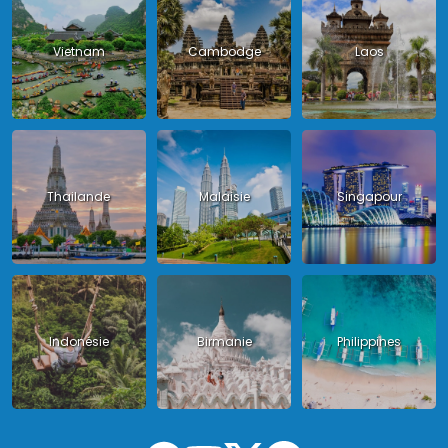
Vietnam
Cambodge
Laos
Thailande
Malaisie
Singapour
Indonésie
Birmanie
Philippines