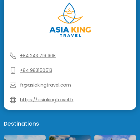
+84 243 719 1918
+84 983150513
fr@asiakingtravel.com
https://asiakingtravel.fr
Destinations