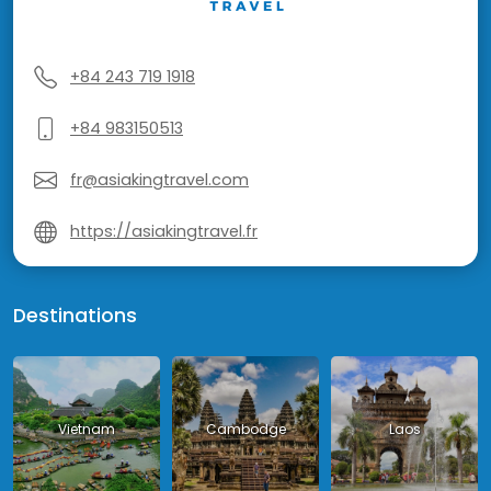
+84 243 719 1918
+84 983150513
fr@asiakingtravel.com
https://asiakingtravel.fr
Destinations
Vietnam
Cambodge
Laos