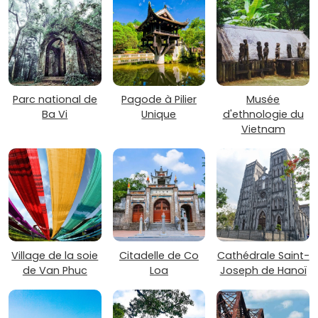
Parc national de
Pagode à Pilier
Musée
Ba Vi
Unique
d'ethnologie du
Vietnam
Village de la soie
Citadelle de Co
Cathédrale Saint-
de Van Phuc
Loa
Joseph de Hanoï