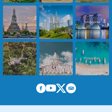
Thailande
Malaisie
Singapour
Indonésie
Birmanie
Philippines