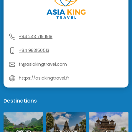
+84 243 719 1918
+84 983150513
fr@asiakingtravel.com
https://asiakingtravel.fr
Destinations
Vietnam
Cambodge
Laos