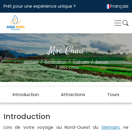
Prêt pour une expérience unique ?
Français
Moc Chau
Accueil
Destination
Vietnam
Son La
Moc Chau
Introduction
Attractions
Tours
Introduction
Lors de votre voyage au Nord-Ouest du
Vietnam
, ne