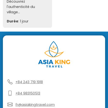
Découvrez
l'authenticité du
village...
Durée
: 1 jour
+84 243 719 1918
+84 983150513
fr@asiakingtravel.com