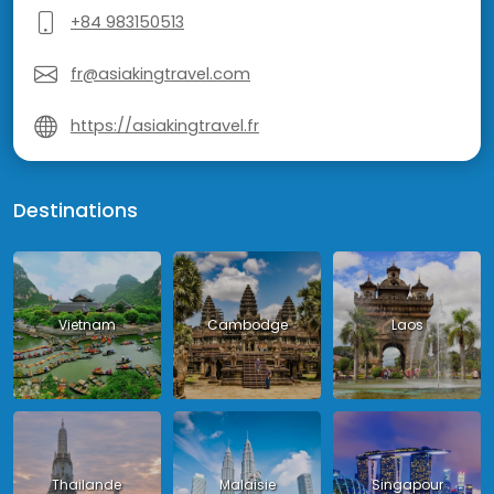
+84 983150513
fr@asiakingtravel.com
https://asiakingtravel.fr
Destinations
Vietnam
Cambodge
Laos
Thailande
Malaisie
Singapour