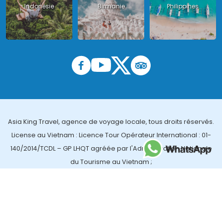
Indonésie
Birmanie
Philippines
Asia King Travel, agence de voyage locale, tous droits réservés.
License au Vietnam : Licence Tour Opérateur International : 01-
140/2014/TCDL – GP LHQT agréée par l'Administration Nationale
du Tourisme au Vietnam ;
License en Thailande : 14/03366 par le Bureau des affaires
touristiques et de l'enregistrement des guides (TBGR) et le
bureau du développement du tourisme de la Thailande