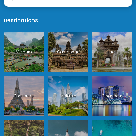
Destinations
Vietnam
Cambodge
Laos
Thailande
Malaisie
Singapour