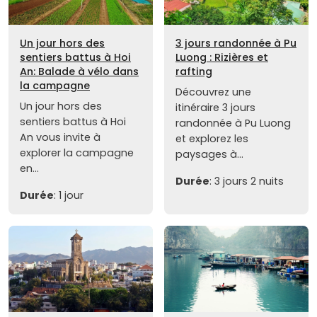
Un jour hors des
3 jours randonnée à Pu
sentiers battus à Hoi
Luong : Rizières et
An: Balade à vélo dans
rafting
la campagne
Découvrez une
Un jour hors des
itinéraire 3 jours
sentiers battus à Hoi
randonnée à Pu Luong
An vous invite à
et explorez les
explorer la campagne
paysages à...
en...
Durée
: 3 jours 2 nuits
Durée
: 1 jour