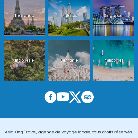
Thailande
Malaisie
Singapour
Indonésie
Birmanie
Philippines
Asia King Travel, agence de voyage locale, tous droits réservés.