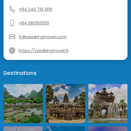
+84 243 719 1918
+84 983150513
fr@asiakingtravel.com
https://asiakingtravel.fr
Destinations
Vietnam
Cambodge
Laos