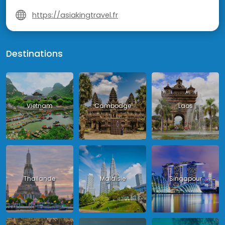
https://asiakingtravel.fr
Destinations
Vietnam
Cambodge
Laos
Thailande
Malaisie
Singapour