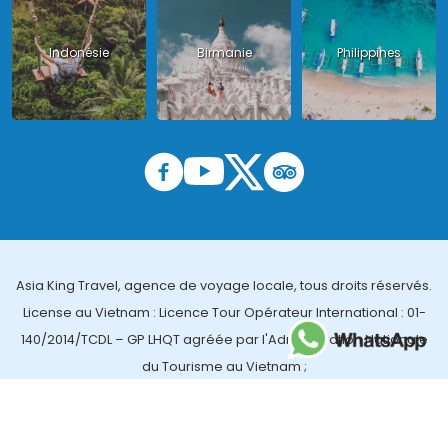
Indonésie
Birmanie
Philippines
Asia King Travel, agence de voyage locale, tous droits réservés.
License au Vietnam : Licence Tour Opérateur International : 01-
140/2014/TCDL – GP LHQT agréée par l'Administration Nationale
du Tourisme au Vietnam ;
License en Thailande : 14/03366 par le Bureau des affaires
touristiques et de l'enregistrement des guides (TBGR) et le
bureau du développement du tourisme de la Thailande