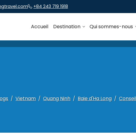
ngtravel.com
+84 243 719 1918
Accueil
Destination
Qui sommes-nous
logs
Vietnam
Quang Ninh
Baie d'Ha Long
Consei