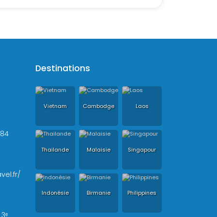
Destinations
Vietnam
Cambodge
Laos
+84
Thailande
Malaisie
Singapour
vel.fr/
Indonésie
Birmanie
Philippines
 3ᵉ