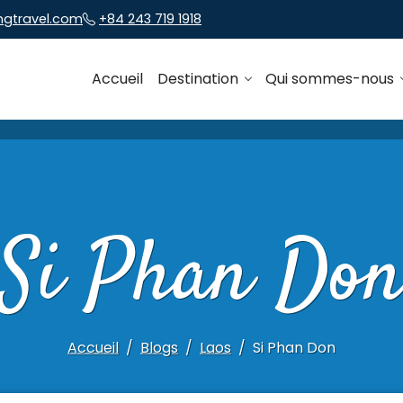
ngtravel.com
+84 243 719 1918
Accueil
Destination
Qui sommes-nous
Si Phan Do
Accueil
Blogs
Laos
Si Phan Don