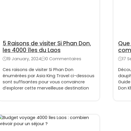
5 Raisons de visiter Si Phan Don,
Que 
les 4000 îles du Laos
comp
inco
19 January, 2024
0 Commentaires
17 
Ces raisons de visiter Si Phan Don
Découv
énumérées par Asia King Travel ci-dessous
dauphi
sont suffisantes pour vous convaincre
Guide
d’explorer cette merveilleuse destination
Don K