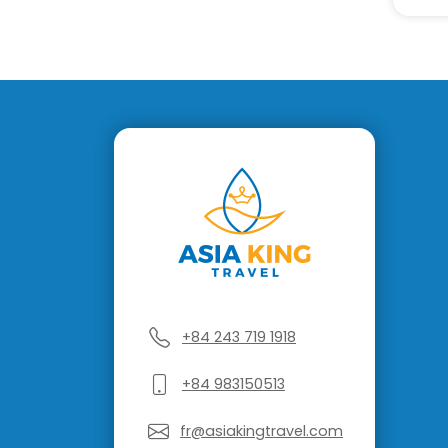
+84 243 719 1918
+84 983150513
fr@asiakingtravel.com