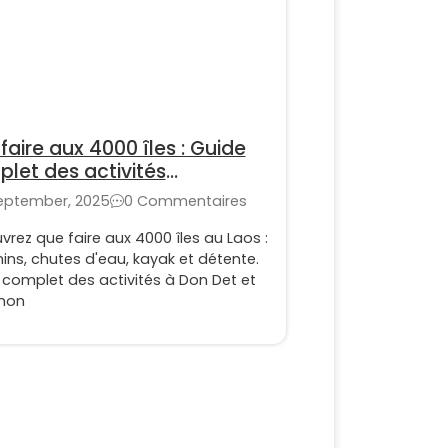
faire aux 4000 îles : Guide
let des activités
ntournables au Laos
September, 2025
0 Commentaires
rez que faire aux 4000 îles au Laos :
ns, chutes d'eau, kayak et détente.
 complet des activités à Don Det et
hon