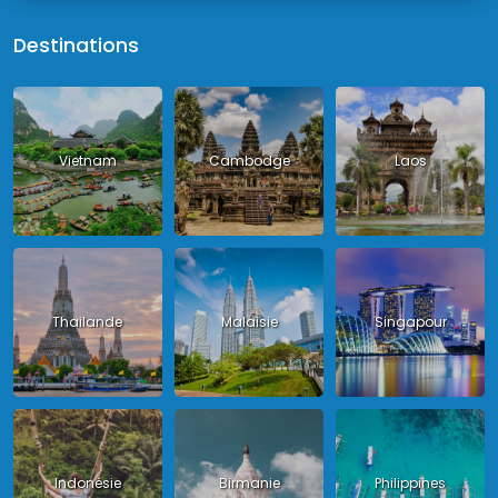
Destinations
Vietnam
Cambodge
Laos
Thailande
Malaisie
Singapour
Indonésie
Birmanie
Philippines