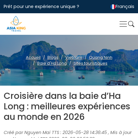
Prêt pour une expérience unique ?
Français
Accueil
Blogs
Vietnam
Quang Ninh
Baie d'Ha Long
Sites touristiques
Croisière dans la baie d’Ha
Long : meilleures expériences
au monde en 2026
Créé par Nguyen Mai TTS : 2026-05-28 14:36:45 , Mis à jour