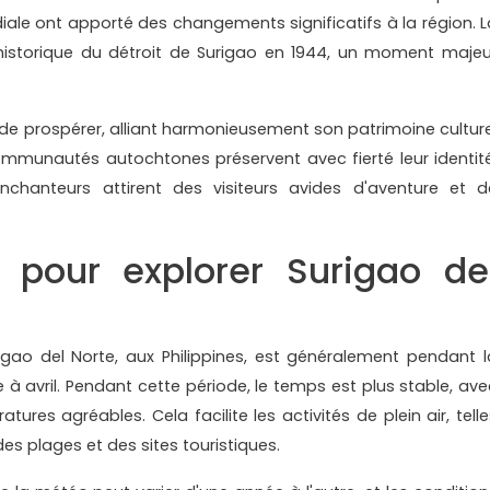
ale ont apporté des changements significatifs à la région. L
 historique du détroit de Surigao en 1944, un moment majeu
e de prospérer, alliant harmonieusement son patrimoine culture
munautés autochtones préservent avec fierté leur identité
chanteurs attirent des visiteurs avides d'aventure et d
 pour explorer Surigao de
gao del Norte, aux Philippines, est généralement pendant l
à avril. Pendant cette période, le temps est plus stable, ave
ures agréables. Cela facilite les activités de plein air, telle
 des plages et des sites touristiques.