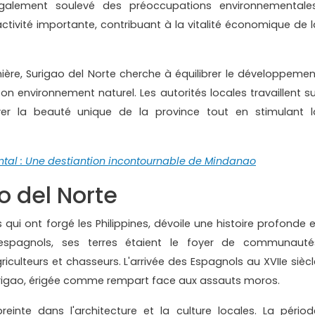
alement soulevé des préoccupations environnementales
tivité importante, contribuant à la vitalité économique de l
minière, Surigao del Norte cherche à équilibrer le développemen
 environnement naturel. Les autorités locales travaillent su
rver la beauté unique de la province tout en stimulant l
ntal : Une destiantion incontournable de Mindanao
o del Norte
qui ont forgé les Philippines, dévoile une histoire profonde e
s espagnols, ses terres étaient le foyer de communauté
iculteurs et chasseurs. L'arrivée des Espagnols au XVIIe siècl
Surigao, érigée comme rempart face aux assauts moros.
einte dans l'architecture et la culture locales. La périod