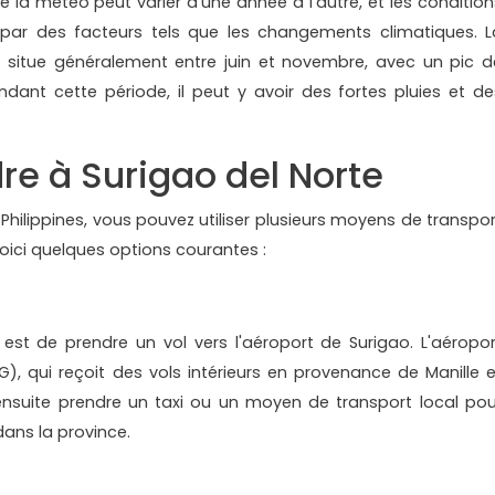
e la météo peut varier d'une année à l'autre, et les condition
 par des facteurs tels que les changements climatiques. L
e situe généralement entre juin et novembre, avec un pic d
ndant cette période, il peut y avoir des fortes pluies et de
e à Surigao del Norte
 Philippines, vous pouvez utiliser plusieurs moyens de transpor
oici quelques options courantes :
 est de prendre un vol vers l'aéroport de Surigao. L'aéropor
UG), qui reçoit des vols intérieurs en provenance de Manille e
ensuite prendre un taxi ou un moyen de transport local pou
dans la province.