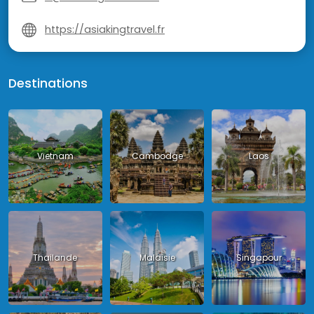
https://asiakingtravel.fr
Destinations
Vietnam
Cambodge
Laos
Thailande
Malaisie
Singapour