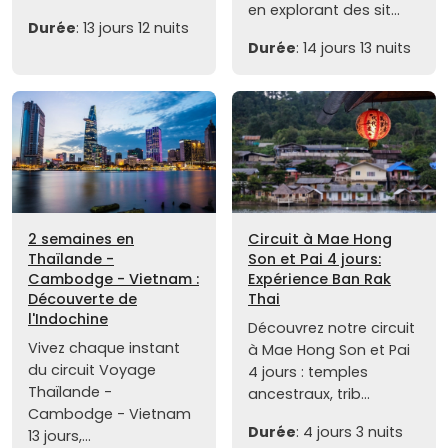
en explorant des sit...
Durée
: 13 jours 12 nuits
Durée
: 14 jours 13 nuits
2 semaines en
Circuit à Mae Hong
Thaïlande -
Son et Pai 4 jours:
Cambodge - Vietnam :
Expérience Ban Rak
Découverte de
Thai
l'Indochine
Découvrez notre circuit
Vivez chaque instant
à Mae Hong Son et Pai
du circuit Voyage
4 jours : temples
Thaïlande -
ancestraux, trib...
Cambodge - Vietnam
Durée
: 4 jours 3 nuits
13 jours,...