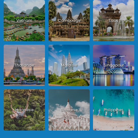
Vietnam
Cambodge
Laos
Thailande
Malaisie
Singapour
Indonésie
Birmanie
Philippines