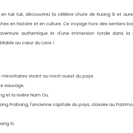
e en tuk tuk, découvrirez la célèbre chute de Kuang Si et aur
riches en histoire et en culture. Ce Voyage hors des sentiers b
aventure authentique et d'une immersion totale dans la c
bliable au cœur du Laos !
s minoritaires vivant au nord-ouest du pays.
re sauvage.
g et la rivière Nam Ou.
uang Prabang, l'ancienne capitale du pays, classée au Patrim
ang Si.