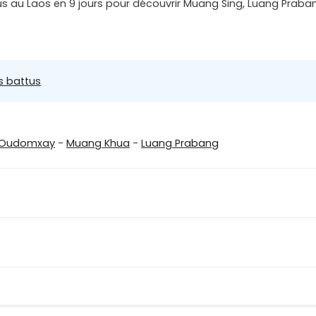
tus au Laos en 9 jours pour découvrir Muang Sing, Luang Pra
s battus
Oudomxay
-
Muang Khua
-
Luang Prabang