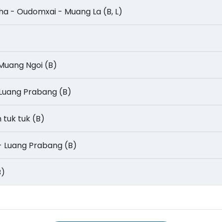
am Tha - Oudomxai - Muang La (B, L)
 - Muang Ngoi (B)
w - Luang Prabang (B)
en tuk tuk (B)
 Si - Luang Prabang (B)
B)