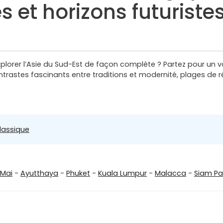
s et horizons futuriste
orer l’Asie du Sud-Est de façon complète ? Partez pour un voy
ontrastes fascinants entre traditions et modernité, plages d
lassique
 Mai
-
Ayutthaya
-
Phuket
-
Kuala Lumpur
-
Malacca
-
Siam P