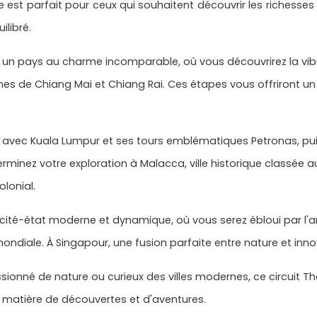
 est parfait pour ceux qui souhaitent découvrir les richesses h
ilibré.
e, un pays au charme incomparable, où vous découvrirez la vi
es de Chiang Mai et Chiang Rai. Ces étapes vous offriront un 
sie avec Kuala Lumpur et ses tours emblématiques Petronas, pu
rminez votre exploration à Malacca, ville historique classée 
lonial.
ité-état moderne et dynamique, où vous serez ébloui par l'arch
 mondiale. À Singapour, une fusion parfaite entre nature et inn
ionné de nature ou curieux des villes modernes, ce circuit Th
n matière de découvertes et d'aventures.