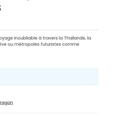
s
age inoubliable à travers la Thaïlande, la
e rêve ou métropoles futuristes comme
aragon