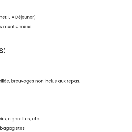
er, L = Déjeuner)
ites mentionnées
s:
llée, breuvages non inclus aux repas.
rs, cigarettes, etc.
 bagagistes.