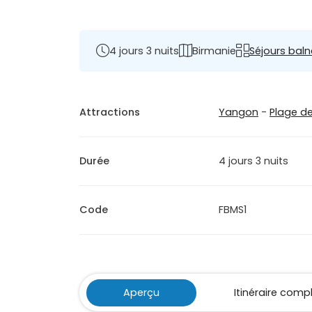
4 jours 3 nuits
Birmanie
Séjours baln
Attractions
Yangon
-
Plage d
Durée
4 jours 3 nuits
Code
FBMS1
Aperçu
Itinéraire comp