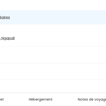
éaires
e Ngapali
let
Hébergement
Notes de voyag