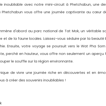
e inoubliable avec notre mini-circuit à Phetchabun, une dest
cuit à Phetchabun vous offre une journée captivante au cœur 
mène d'abord au parc national de Tat Mok, un véritable sa
re et de la faune locales. Laissez-vous séduire par la beauté 
e. Ensuite, votre voyage se poursuit vers le Wat Pha Sorn 
te, perché en hauteur, vous offre non seulement un aperçu fas
per le souffle sur la région environnante.
ique de vivre une journée riche en découvertes et en émot
s à créer des souvenirs inoubliables !
k