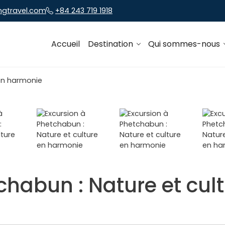
ngtravel.com
+84 243 719 1918
Accueil
Destination
Qui sommes-nous
chabun : Nature et cul