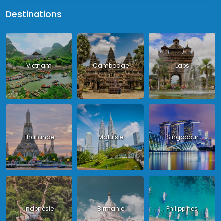
Destinations
Vietnam
Cambodge
Laos
Thailande
Malaisie
Singapour
Indonésie
Birmanie
Philippines