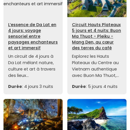
L’essence de Da Lat en
Circuit Hauts Plateaux
4 jours: voyage
5 jours et 4 nuits: Buon
sensoriel entre
Ma Thuot - Pleiku -
paysages enchanteurs
Mang Den, au cœur
et art immersif
des terres du café
Un circuit de 4 jours à
Explorez les Hauts
Da Lat mêlant nature,
Plateaux du Centre au
culture et art à travers
Vietnam authentique
des lieux...
avec Buon Ma Thuot,...
Durée
: 4 jours 3 nuits
Durée
: 5 jours 4 nuits