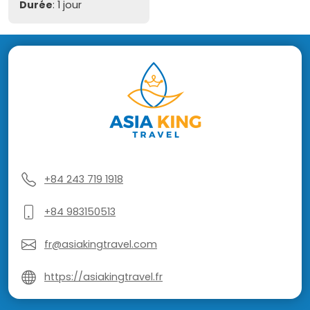
Durée
: 1 jour
+84 243 719 1918
+84 983150513
fr@asiakingtravel.com
https://asiakingtravel.fr