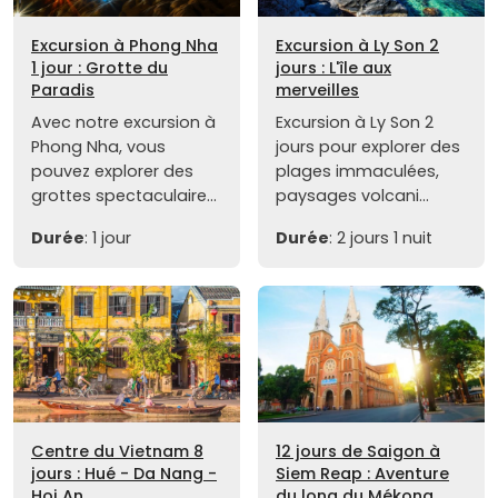
Excursion à Phong Nha
Excursion à Ly Son 2
1 jour : Grotte du
jours : L'île aux
Paradis
merveilles
Avec notre excursion à
Excursion à Ly Son 2
Phong Nha, vous
jours pour explorer des
pouvez explorer des
plages immaculées,
grottes spectaculaire...
paysages volcani...
Durée
: 1 jour
Durée
: 2 jours 1 nuit
Centre du Vietnam 8
12 jours de Saigon à
jours : Hué - Da Nang -
Siem Reap : Aventure
Hoi An
du long du Mékong