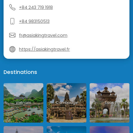
+84 243 719 1918
+84 983150513
fr@asiakingtravel.com
https://asiakingtravel.fr
Destinations
Vietnam
Cambodge
Laos