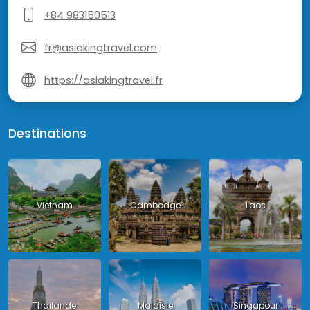
+84 983150513
fr@asiakingtravel.com
https://asiakingtravel.fr
Destinations
Vietnam
Cambodge
Laos
Thailande
Malaisie
Singapour