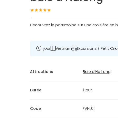
Découvrez le patrimoine sur une croisière en 
1 jour
Vietnam
Excursions / Petit Circ
Attractions
Baie d'Ha Long
Durée
1 jour
Code
FVHL01