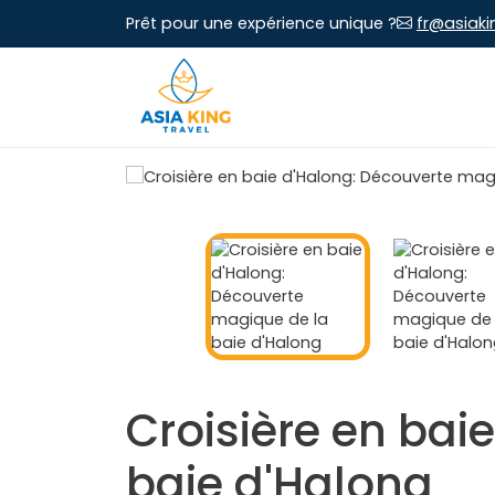
Prêt pour une expérience unique ?
fr@asiaki
Croisière en bai
baie d'Halong