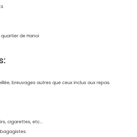
ts
x quartier de Hanoi
s:
llée, breuvages autres que ceux inclus aux repas.
rs, cigarettes, etc…
 bagagistes.