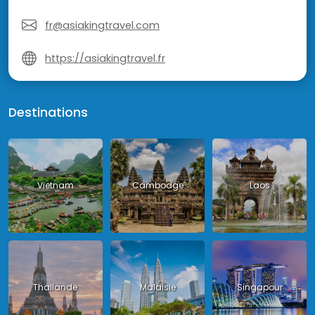
fr@asiakingtravel.com
https://asiakingtravel.fr
Destinations
Vietnam
Cambodge
Laos
Thailande
Malaisie
Singapour