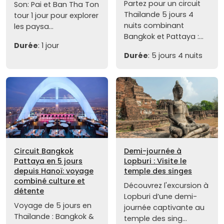
Partez pour un circuit
Son: Pai et Ban Tha Ton
Thaïlande 5 jours 4
tour 1 jour pour explorer
nuits combinant
les paysa...
Bangkok et Pattaya :...
Durée
: 1 jour
Durée
: 5 jours 4 nuits
Circuit Bangkok
Demi-journée à
Pattaya en 5 jours
Lopburi : Visite le
depuis Hanoï: voyage
temple des singes
combiné culture et
Découvrez l'excursion à
détente
Lopburi d’une demi-
Voyage de 5 jours en
journée captivante au
Thaïlande : Bangkok &
temple des sing...