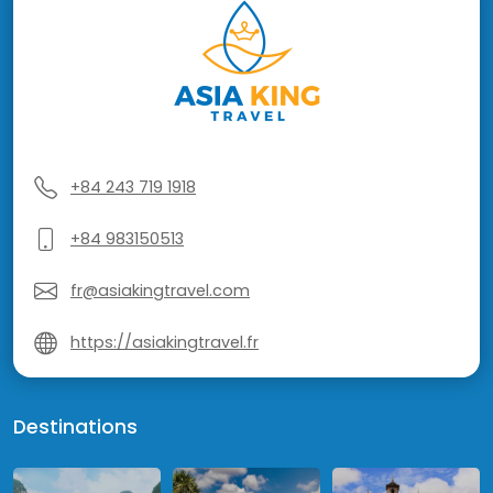
+84 243 719 1918
+84 983150513
fr@asiakingtravel.com
https://asiakingtravel.fr
Destinations