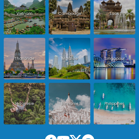
Vietnam
Cambodge
Laos
Thailande
Malaisie
Singapour
Indonésie
Birmanie
Philippines