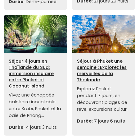
Durée
: 21 jours 20 nuits
Durée
: Demi-journée
Séjour 4 jours en
Séjour à Phuket une
Thaïlande du Sud:
semaine : Explorez les
immersion insulaire
merveilles de la
entre Phuket et
Thaïlande
Coconut Island
Explorez Phuket
Vivez une échappée
pendant 7 jours, en
balnéaire inoubliable
découvrant plages de
entre Krabi, Phuket et la
rêve, excursions cultur...
baie de Phang...
Durée
: 7 jours 6 nuits
Durée
: 4 jours 3 nuits