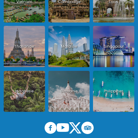
Vietnam
Cambodge
Laos
Thailande
Malaisie
Singapour
Indonésie
Birmanie
Philippines